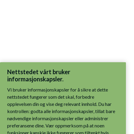
Nettstedet vårt bruker
informasjonskapsler.
Vi bruker informasjonskapsler for å sikre at dette
nettstedet fungerer som det skal, forbedre
opplevelsen din og vise deg relevant innhold. Du har
kontrollen: godta alle informasjonskapsler, tillat bare
nødvendige informasjonskapsler eller administrer
preferansene dine. Vær oppmerksom på at noen
funksjoner kanskje ikke fungerer som tiltenkt hvis