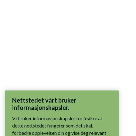
Nettstedet vårt bruker
informasjonskapsler.
Vi bruker informasjonskapsler for å sikre at
dette nettstedet fungerer som det skal,
forbedre opplevelsen din og vise deg relevant
innhold. Du har kontrollen: godta alle
informasjonskapsler, tillat bare nødvendige