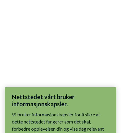
Nettstedet vårt bruker
informasjonskapsler.
Vi bruker informasjonskapsler for å sikre at
dette nettstedet fungerer som det skal,
forbedre opplevelsen din og vise deg relevant
innhold. Du har kontrollen: godta alle
informasjonskapsler, tillat bare nødvendige