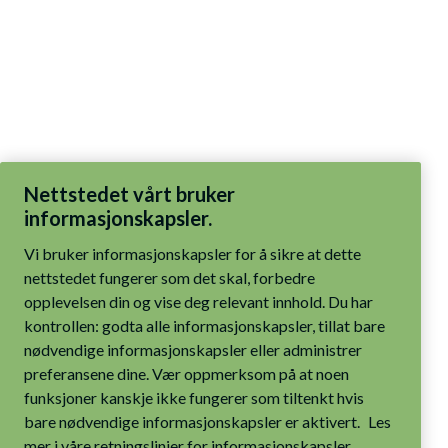
Nettstedet vårt bruker
informasjonskapsler.
Vi bruker informasjonskapsler for å sikre at dette
nettstedet fungerer som det skal, forbedre
opplevelsen din og vise deg relevant innhold. Du har
kontrollen: godta alle informasjonskapsler, tillat bare
nødvendige informasjonskapsler eller administrer
preferansene dine. Vær oppmerksom på at noen
funksjoner kanskje ikke fungerer som tiltenkt hvis
bare nødvendige informasjonskapsler er aktivert.
Les
mer i våre retningslinjer for informasjonskapsler.