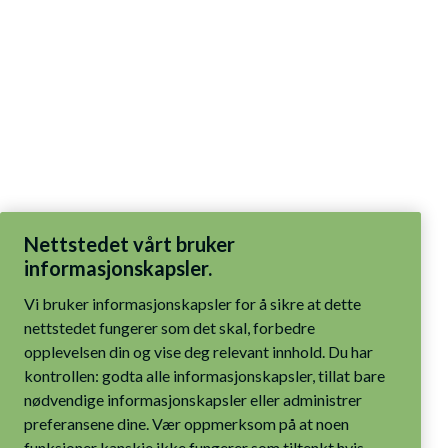
Nettstedet vårt bruker
informasjonskapsler.
Vi bruker informasjonskapsler for å sikre at dette
nettstedet fungerer som det skal, forbedre
opplevelsen din og vise deg relevant innhold. Du har
kontrollen: godta alle informasjonskapsler, tillat bare
nødvendige informasjonskapsler eller administrer
preferansene dine. Vær oppmerksom på at noen
funksjoner kanskje ikke fungerer som tiltenkt hvis