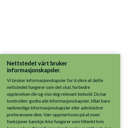
Nettstedet vårt bruker
informasjonskapsler.
Vi bruker informasjonskapsler for å sikre at dette
nettstedet fungerer som det skal, forbedre
opplevelsen din og vise deg relevant innhold. Du har
kontrollen: godta alle informasjonskapsler, tillat bare
nødvendige informasjonskapsler eller administrer
preferansene dine. Vær oppmerksom på at noen
funksjoner kanskje ikke fungerer som tiltenkt hvis
bare nødvendige informasjonskapsler er aktivert.
Les