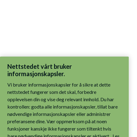
Nettstedet vårt bruker
informasjonskapsler.
Vi bruker informasjonskapsler for å sikre at dette
nettstedet fungerer som det skal, forbedre
opplevelsen din og vise deg relevant innhold. Du har
kontrollen: godta alle informasjonskapsler, tillat bare
nødvendige informasjonskapsler eller administrer
preferansene dine. Vær oppmerksom på at noen
funksjoner kanskje ikke fungerer som tiltenkt hvis
bare nødvendige informasjonskapsler er aktivert.
Les