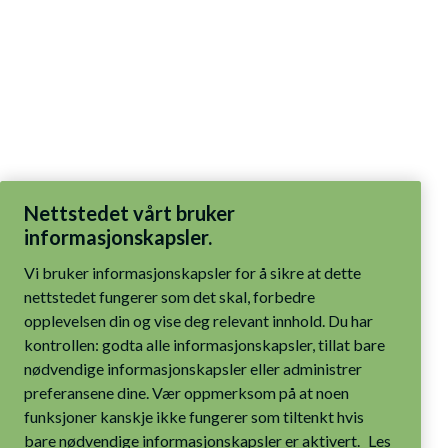
Nettstedet vårt bruker
informasjonskapsler.
Vi bruker informasjonskapsler for å sikre at dette
nettstedet fungerer som det skal, forbedre
opplevelsen din og vise deg relevant innhold. Du har
kontrollen: godta alle informasjonskapsler, tillat bare
nødvendige informasjonskapsler eller administrer
preferansene dine. Vær oppmerksom på at noen
funksjoner kanskje ikke fungerer som tiltenkt hvis
bare nødvendige informasjonskapsler er aktivert.
Les