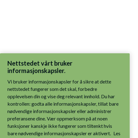
Nettstedet vårt bruker
informasjonskapsler.
Vi bruker informasjonskapsler for å sikre at dette
nettstedet fungerer som det skal, forbedre
opplevelsen din og vise deg relevant innhold. Du har
kontrollen: godta alle informasjonskapsler, tillat bare
nødvendige informasjonskapsler eller administrer
preferansene dine. Vær oppmerksom på at noen
funksjoner kanskje ikke fungerer som tiltenkt hvis
bare nødvendige informasjonskapsler er aktivert.
Les
mer i våre retningslinjer for informasjonskapsler.