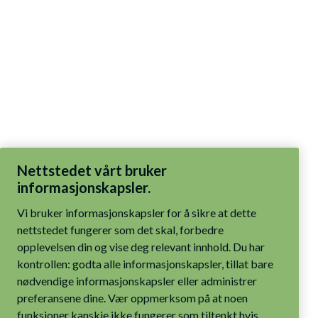
Nettstedet vårt bruker
informasjonskapsler.
Vi bruker informasjonskapsler for å sikre at dette
nettstedet fungerer som det skal, forbedre
opplevelsen din og vise deg relevant innhold. Du har
kontrollen: godta alle informasjonskapsler, tillat bare
nødvendige informasjonskapsler eller administrer
preferansene dine. Vær oppmerksom på at noen
funksjoner kanskje ikke fungerer som tiltenkt hvis