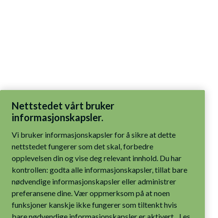
Nettstedet vårt bruker
informasjonskapsler.
Vi bruker informasjonskapsler for å sikre at dette
nettstedet fungerer som det skal, forbedre
opplevelsen din og vise deg relevant innhold. Du har
kontrollen: godta alle informasjonskapsler, tillat bare
nødvendige informasjonskapsler eller administrer
preferansene dine. Vær oppmerksom på at noen
funksjoner kanskje ikke fungerer som tiltenkt hvis
bare nødvendige informasjonskapsler er aktivert.
Les