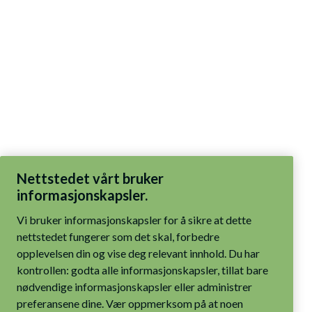
Nettstedet vårt bruker
informasjonskapsler.
Vi bruker informasjonskapsler for å sikre at dette
nettstedet fungerer som det skal, forbedre
opplevelsen din og vise deg relevant innhold. Du har
kontrollen: godta alle informasjonskapsler, tillat bare
nødvendige informasjonskapsler eller administrer
preferansene dine. Vær oppmerksom på at noen
funksjoner kanskje ikke fungerer som tiltenkt hvis