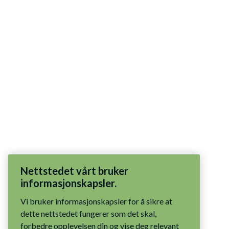
Nettstedet vårt bruker
informasjonskapsler.
Vi bruker informasjonskapsler for å sikre at
dette nettstedet fungerer som det skal,
forbedre opplevelsen din og vise deg relevant
innhold. Du har kontrollen: godta alle
informasjonskapsler, tillat bare nødvendige