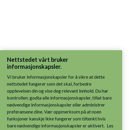
Nettstedet vårt bruker
informasjonskapsler.
Vi bruker informasjonskapsler for å sikre at dette
nettstedet fungerer som det skal, forbedre
opplevelsen din og vise deg relevant innhold. Du har
kontrollen: godta alle informasjonskapsler, tillat bare
nødvendige informasjonskapsler eller administrer
preferansene dine. Vær oppmerksom på at noen
funksjoner kanskje ikke fungerer som tiltenkt hvis
bare nødvendige informasjonskapsler er aktivert.
Les
mer i våre retningslinjer for informasjonskapsler.