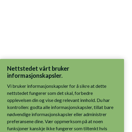
Nettstedet vårt bruker
informasjonskapsler.
Vi bruker informasjonskapsler for å sikre at dette
nettstedet fungerer som det skal, forbedre
opplevelsen din og vise deg relevant innhold. Du har
kontrollen: godta alle informasjonskapsler, tillat bare
nødvendige informasjonskapsler eller administrer
preferansene dine. Vær oppmerksom på at noen
funksjoner kanskje ikke fungerer som tiltenkt hvis