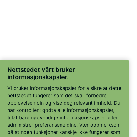
Nettstedet vårt bruker
informasjonskapsler.
Vi bruker informasjonskapsler for å sikre at dette
nettstedet fungerer som det skal, forbedre
opplevelsen din og vise deg relevant innhold. Du
har kontrollen: godta alle informasjonskapsler,
tillat bare nødvendige informasjonskapsler eller
administrer preferansene dine. Vær oppmerksom
på at noen funksjoner kanskje ikke fungerer som
tiltenkt hvis bare nødvendige