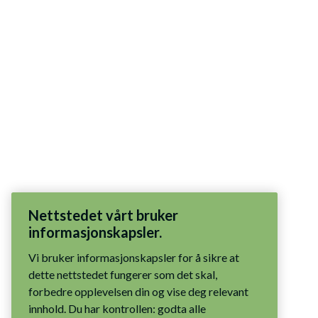
Nettstedet vårt bruker
informasjonskapsler.
Vi bruker informasjonskapsler for å sikre at
dette nettstedet fungerer som det skal,
forbedre opplevelsen din og vise deg relevant
innhold. Du har kontrollen: godta alle
informasjonskapsler, tillat bare nødvendige
informasjonskapsler eller administrer