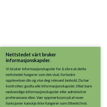
Nettstedet vårt bruker
informasjonskapsler.
Vi bruker informasjonskapsler for å sikre at dette
nettstedet fungerer som det skal, forbedre
opplevelsen din og vise deg relevant innhold. Du har
kontrollen: godta alle informasjonskapsler, tillat bare
nødvendige informasjonskapsler eller administrer
preferansene dine. Vær oppmerksom på at noen
funksjoner kanskje ikke fungerer som tiltenkt hvis
bare nødvendige informasjonskapsler er aktivert.
Les