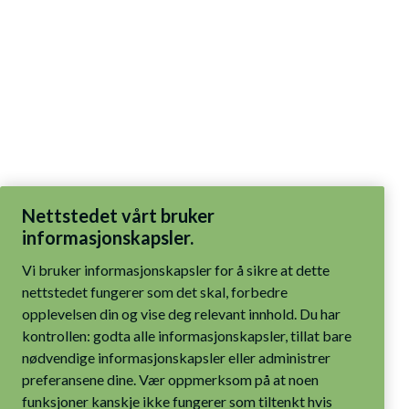
Nettstedet vårt bruker
informasjonskapsler.
Vi bruker informasjonskapsler for å sikre at dette
nettstedet fungerer som det skal, forbedre
opplevelsen din og vise deg relevant innhold. Du har
kontrollen: godta alle informasjonskapsler, tillat bare
nødvendige informasjonskapsler eller administrer
preferansene dine. Vær oppmerksom på at noen
funksjoner kanskje ikke fungerer som tiltenkt hvis