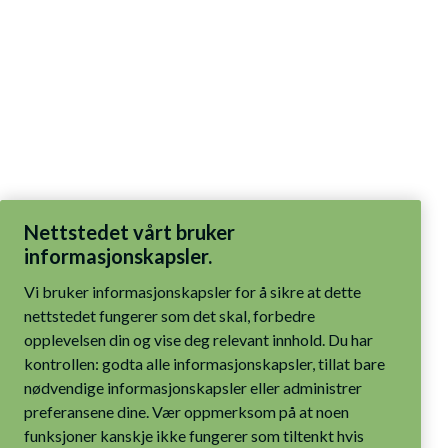
Nettstedet vårt bruker
informasjonskapsler.
Vi bruker informasjonskapsler for å sikre at dette
nettstedet fungerer som det skal, forbedre
opplevelsen din og vise deg relevant innhold. Du har
kontrollen: godta alle informasjonskapsler, tillat bare
nødvendige informasjonskapsler eller administrer
preferansene dine. Vær oppmerksom på at noen
funksjoner kanskje ikke fungerer som tiltenkt hvis