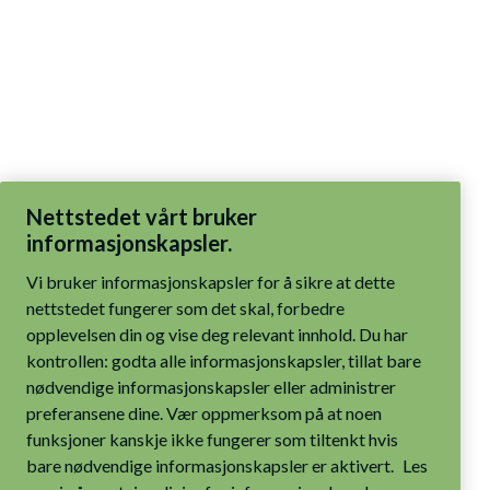
Nettstedet vårt bruker
informasjonskapsler.
Vi bruker informasjonskapsler for å sikre at dette
nettstedet fungerer som det skal, forbedre
opplevelsen din og vise deg relevant innhold. Du har
kontrollen: godta alle informasjonskapsler, tillat bare
nødvendige informasjonskapsler eller administrer
preferansene dine. Vær oppmerksom på at noen
funksjoner kanskje ikke fungerer som tiltenkt hvis
bare nødvendige informasjonskapsler er aktivert.
Les
mer i våre retningslinjer for informasjonskapsler.