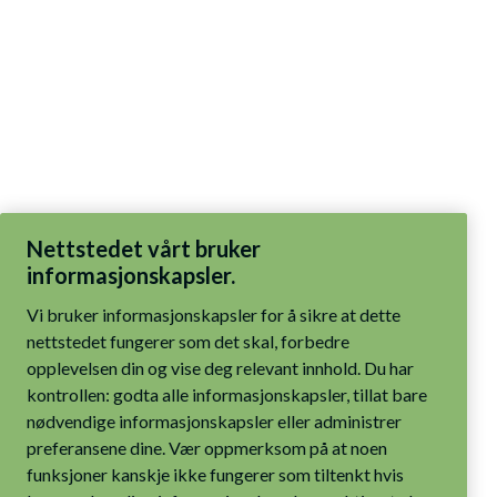
Nettstedet vårt bruker
informasjonskapsler.
Vi bruker informasjonskapsler for å sikre at dette
nettstedet fungerer som det skal, forbedre
opplevelsen din og vise deg relevant innhold. Du har
kontrollen: godta alle informasjonskapsler, tillat bare
nødvendige informasjonskapsler eller administrer
preferansene dine. Vær oppmerksom på at noen
funksjoner kanskje ikke fungerer som tiltenkt hvis
bare nødvendige informasjonskapsler er aktivert.
Les