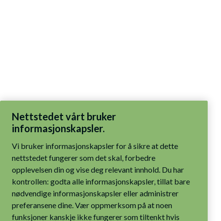
Nettstedet vårt bruker
informasjonskapsler.
Vi bruker informasjonskapsler for å sikre at dette
nettstedet fungerer som det skal, forbedre
opplevelsen din og vise deg relevant innhold. Du har
kontrollen: godta alle informasjonskapsler, tillat bare
nødvendige informasjonskapsler eller administrer
preferansene dine. Vær oppmerksom på at noen
funksjoner kanskje ikke fungerer som tiltenkt hvis