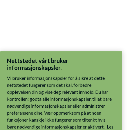
Nettstedet vårt bruker
informasjonskapsler.
Vi bruker informasjonskapsler for å sikre at dette
nettstedet fungerer som det skal, forbedre
opplevelsen din og vise deg relevant innhold. Du har
kontrollen: godta alle informasjonskapsler, tillat bare
nødvendige informasjonskapsler eller administrer
preferansene dine. Vær oppmerksom på at noen
funksjoner kanskje ikke fungerer som tiltenkt hvis
bare nødvendige informasjonskapsler er aktivert.
Les
mer i våre retningslinjer for informasjonskapsler.