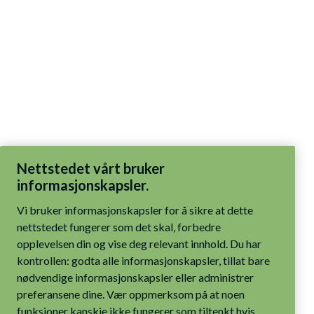
Nettstedet vårt bruker
informasjonskapsler.
Vi bruker informasjonskapsler for å sikre at dette
nettstedet fungerer som det skal, forbedre
opplevelsen din og vise deg relevant innhold. Du har
kontrollen: godta alle informasjonskapsler, tillat bare
nødvendige informasjonskapsler eller administrer
preferansene dine. Vær oppmerksom på at noen
funksjoner kanskje ikke fungerer som tiltenkt hvis