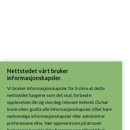
Nettstedet vårt bruker
informasjonskapsler.
Vi bruker informasjonskapsler for å sikre at dette
nettstedet fungerer som det skal, forbedre
opplevelsen din og vise deg relevant innhold. Du har
kontrollen: godta alle informasjonskapsler, tillat bare
nødvendige informasjonskapsler eller administrer
preferansene dine. Vær oppmerksom på at noen
funksjoner kanskje ikke fungerer som tiltenkt hvis