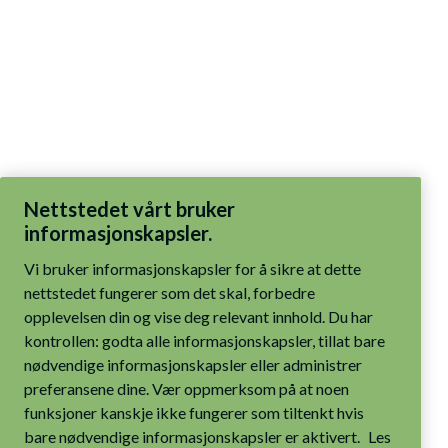
Nettstedet vårt bruker
informasjonskapsler.
Vi bruker informasjonskapsler for å sikre at dette
nettstedet fungerer som det skal, forbedre
opplevelsen din og vise deg relevant innhold. Du har
kontrollen: godta alle informasjonskapsler, tillat bare
nødvendige informasjonskapsler eller administrer
preferansene dine. Vær oppmerksom på at noen
funksjoner kanskje ikke fungerer som tiltenkt hvis
bare nødvendige informasjonskapsler er aktivert.
Les