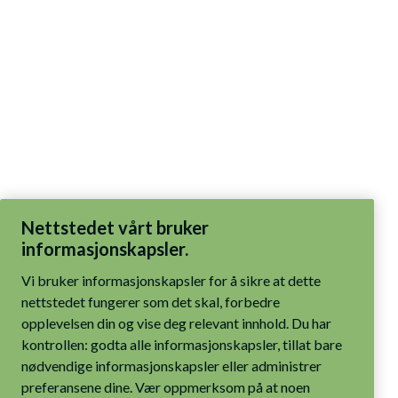
Nettstedet vårt bruker
informasjonskapsler.
Vi bruker informasjonskapsler for å sikre at dette
nettstedet fungerer som det skal, forbedre
opplevelsen din og vise deg relevant innhold. Du har
kontrollen: godta alle informasjonskapsler, tillat bare
nødvendige informasjonskapsler eller administrer
preferansene dine. Vær oppmerksom på at noen
funksjoner kanskje ikke fungerer som tiltenkt hvis