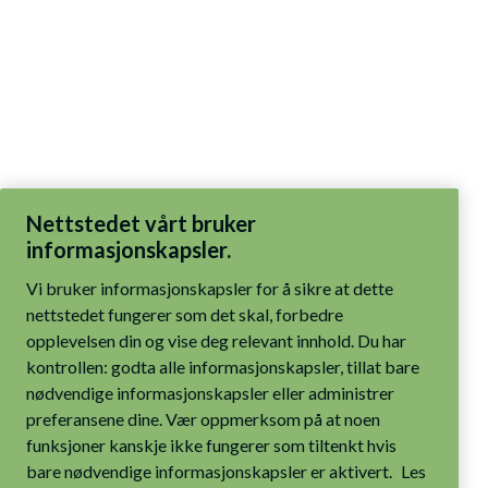
Nettstedet vårt bruker
informasjonskapsler.
Vi bruker informasjonskapsler for å sikre at dette
nettstedet fungerer som det skal, forbedre
opplevelsen din og vise deg relevant innhold. Du har
kontrollen: godta alle informasjonskapsler, tillat bare
nødvendige informasjonskapsler eller administrer
preferansene dine. Vær oppmerksom på at noen
funksjoner kanskje ikke fungerer som tiltenkt hvis
bare nødvendige informasjonskapsler er aktivert.
Les
mer i våre retningslinjer for informasjonskapsler.