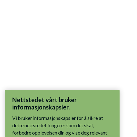
Nettstedet vårt bruker
informasjonskapsler.
Vi bruker informasjonskapsler for å sikre at
dette nettstedet fungerer som det skal,
forbedre opplevelsen din og vise deg relevant
innhold. Du har kontrollen: godta alle
informasjonskapsler, tillat bare nødvendige