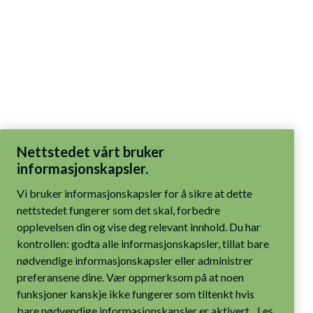
Nettstedet vårt bruker
informasjonskapsler.
Vi bruker informasjonskapsler for å sikre at dette
nettstedet fungerer som det skal, forbedre
opplevelsen din og vise deg relevant innhold. Du har
kontrollen: godta alle informasjonskapsler, tillat bare
nødvendige informasjonskapsler eller administrer
preferansene dine. Vær oppmerksom på at noen
funksjoner kanskje ikke fungerer som tiltenkt hvis
bare nødvendige informasjonskapsler er aktivert.
Les