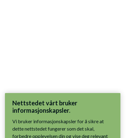
Nettstedet vårt bruker
informasjonskapsler.
Vi bruker informasjonskapsler for å sikre at
dette nettstedet fungerer som det skal,
forbedre opplevelsen din og vise deg relevant
innhold. Du har kontrollen: godta alle
informasjonskapsler, tillat bare nødvendige