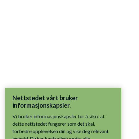
Nettstedet vårt bruker
informasjonskapsler.
Vi bruker informasjonskapsler for å sikre at
dette nettstedet fungerer som det skal,
forbedre opplevelsen din og vise deg relevant
innhold. Du har kontrollen: godta alle
informasjonskapsler, tillat bare nødvendige