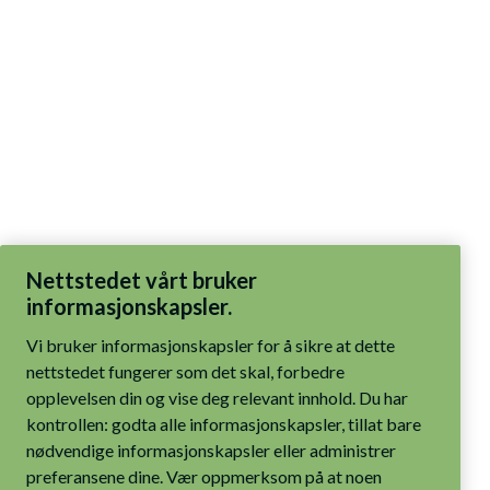
Nettstedet vårt bruker
informasjonskapsler.
Vi bruker informasjonskapsler for å sikre at dette
nettstedet fungerer som det skal, forbedre
opplevelsen din og vise deg relevant innhold. Du har
kontrollen: godta alle informasjonskapsler, tillat bare
nødvendige informasjonskapsler eller administrer
preferansene dine. Vær oppmerksom på at noen
funksjoner kanskje ikke fungerer som tiltenkt hvis