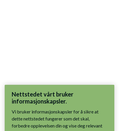
Nettstedet vårt bruker
informasjonskapsler.
Vi bruker informasjonskapsler for å sikre at
dette nettstedet fungerer som det skal,
forbedre opplevelsen din og vise deg relevant
innhold. Du har kontrollen: godta alle
informasjonskapsler, tillat bare nødvendige