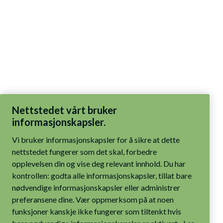
Nettstedet vårt bruker
informasjonskapsler.
Vi bruker informasjonskapsler for å sikre at dette
nettstedet fungerer som det skal, forbedre
opplevelsen din og vise deg relevant innhold. Du har
kontrollen: godta alle informasjonskapsler, tillat bare
nødvendige informasjonskapsler eller administrer
preferansene dine. Vær oppmerksom på at noen
funksjoner kanskje ikke fungerer som tiltenkt hvis
bare nødvendige informasjonskapsler er aktivert.
Les