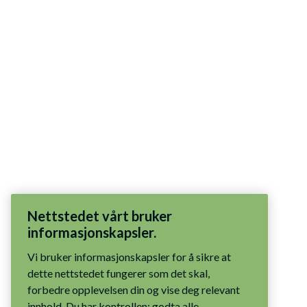
Nettstedet vårt bruker
informasjonskapsler.
Vi bruker informasjonskapsler for å sikre at
dette nettstedet fungerer som det skal,
forbedre opplevelsen din og vise deg relevant
innhold. Du har kontrollen: godta alle
informasjonskapsler, tillat bare nødvendige