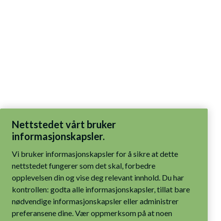
Nettstedet vårt bruker
informasjonskapsler.
Vi bruker informasjonskapsler for å sikre at dette
nettstedet fungerer som det skal, forbedre
opplevelsen din og vise deg relevant innhold. Du har
kontrollen: godta alle informasjonskapsler, tillat bare
nødvendige informasjonskapsler eller administrer
preferansene dine. Vær oppmerksom på at noen
funksjoner kanskje ikke fungerer som tiltenkt hvis