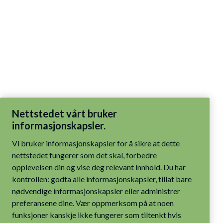
Nettstedet vårt bruker
informasjonskapsler.
Vi bruker informasjonskapsler for å sikre at dette
nettstedet fungerer som det skal, forbedre
opplevelsen din og vise deg relevant innhold. Du har
kontrollen: godta alle informasjonskapsler, tillat bare
nødvendige informasjonskapsler eller administrer
preferansene dine. Vær oppmerksom på at noen
funksjoner kanskje ikke fungerer som tiltenkt hvis
bare nødvendige informasjonskapsler er aktivert.
Les