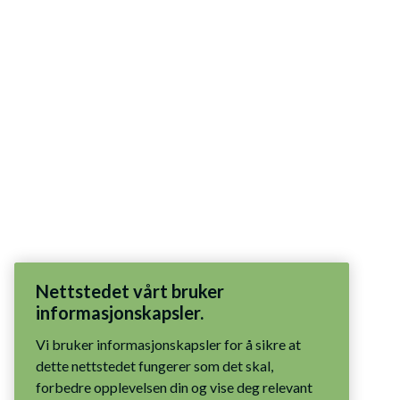
Nettstedet vårt bruker
informasjonskapsler.
Vi bruker informasjonskapsler for å sikre at
dette nettstedet fungerer som det skal,
forbedre opplevelsen din og vise deg relevant
innhold. Du har kontrollen: godta alle
informasjonskapsler, tillat bare nødvendige