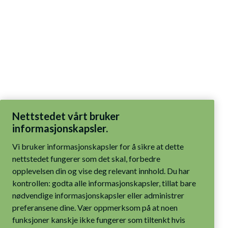
Nettstedet vårt bruker
informasjonskapsler.
Vi bruker informasjonskapsler for å sikre at dette
nettstedet fungerer som det skal, forbedre
opplevelsen din og vise deg relevant innhold. Du har
kontrollen: godta alle informasjonskapsler, tillat bare
nødvendige informasjonskapsler eller administrer
preferansene dine. Vær oppmerksom på at noen
funksjoner kanskje ikke fungerer som tiltenkt hvis
bare nødvendige informasjonskapsler er aktivert.
Les