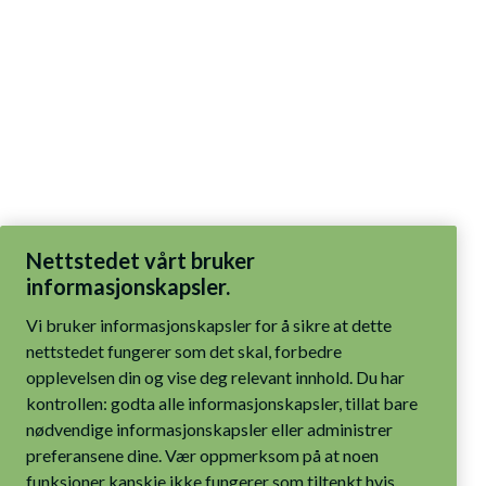
Nettstedet vårt bruker
informasjonskapsler.
Vi bruker informasjonskapsler for å sikre at dette
nettstedet fungerer som det skal, forbedre
opplevelsen din og vise deg relevant innhold. Du har
kontrollen: godta alle informasjonskapsler, tillat bare
nødvendige informasjonskapsler eller administrer
preferansene dine. Vær oppmerksom på at noen
funksjoner kanskje ikke fungerer som tiltenkt hvis